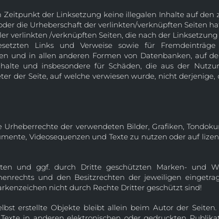
m Zeitpunkt der Linksetzung keine illegalen Inhalte auf den
oder die Urheberschaft der verlinkten/verknüpften Seiten hat 
ller verlinkten /verknüpften Seiten, die nach der Linksetzung 
esetzten Links und Verweise sowie für Fremdeinträge
isten und in allen anderen Formen von Datenbanken, auf der
e Inhalte und insbesondere für Schäden, die aus der Nutz
ter der Seite, auf welche verwiesen wurde, nicht derjenige, 
 die Urheberrechte der verwendeten Bilder, Grafiken, Tond
dokumente, Videosequenzen und Texte zu nutzen oder auf liz
nten und ggf. durch Dritte geschützten Marken- und W
enrechts und den Besitzrechten der jeweiligen eingetra
arkenzeichen nicht durch Rechte Dritter geschützt sind!
elbst erstellte Objekte bleibt allein beim Autor der Seiten
Texte in anderen elektronischen oder gedruckten Publika